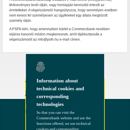
tértivevényes levél útján, vagy honlapján keresztül értesíti az
érintetteket. A végelszámoló hangsúlyozza, hogy semmilyen esetben
nem keresi fel személyesen az ügyfeleket egy általa megbízott
személy útján.
A PSFN kéri, hogy amennyiben bárkit a Commerzbank nevében
eljárva hasonló módon megkeresnek, arról tájékoztassák a
végelszámolót az info@psfn.hu e-mail címen.
Information about
Information about
További kérdése vagy
technical cookies and
technical cookies and
javaslata van?
corresponding
corresponding
Kérjük, forduljon
technologies
technologies
hozzánk bizalommal!
So that you can visit the
So that you can visit the
Commerzbank website and use the
Commerzbank website and use the
functions offered, we use technical
functions offered, we use technical
cookies and corresponding
cookies and corresponding