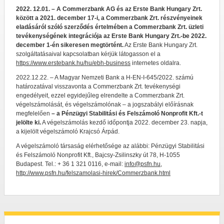
2022. 12.01. – A Commerzbank AG és az Erste Bank Hungary Zrt.
között a 2021. december 17-i, a Commerzbank Zrt. részvényeinek
eladásáról szóló szerződés értelmében a Commerzbank Zrt. üzleti
tevékenységének integrációja az Erste Bank Hungary Zrt.-be 2022.
december 1-én sikeresen megtörtént.
Az Erste Bank Hungary Zrt.
szolgáltatásaival kapcsolatban kérjük látogasson el a
https://www.erstebank.hu/hu/ebh-business
internetes oldalra.
2022.12.22. – A Magyar Nemzeti Bank a H-EN-I-645/2022. számú
határozatával visszavonta a Commerzbank Zrt. tevékenységi
engedélyeit, ezzel egyidejűleg elrendelte a Commerzbank Zrt.
végelszámolását, és végelszámolónak – a jogszabályi előírásnak
megfelelően
– a Pénzügyi Stabilitási és Felszámoló Nonprofit Kft.-t
jelölte ki.
A végelszámolás kezdő időpontja 2022. december 23. napja,
a kijelölt végelszámoló Krajcsó Árpád.
A végelszámoló társaság elérhetősége az alábbi: Pénzügyi Stabilitási
és Felszámoló Nonprofit Kft., Bajcsy-Zsilinszky út 78, H-1055
Budapest. Tel.: + 36 1 321 0116, e-mail:
info@psfn.hu
,
http://www.psfn.hu/felszamolasi-hirek/Commerzbank.html