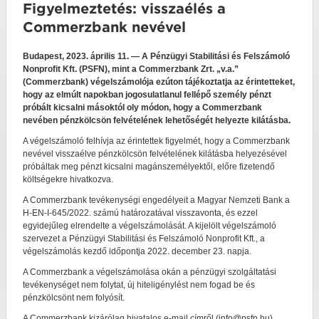
Figyelmeztetés: visszaélés a
Commerzbank nevével
Budapest, 2023. április 11. — A Pénzügyi Stabilitási és Felszámoló
Nonprofit Kft. (PSFN), mint a Commerzbank Zrt. „v.a.”
(Commerzbank) végelszámolója ezúton tájékoztatja az érintetteket,
hogy az elmúlt napokban jogosulatlanul fellépő személy pénzt
próbált kicsalni másoktól oly módon, hogy a Commerzbank
nevében pénzkölcsön felvételének lehetőségét helyezte kilátásba.
A végelszámoló felhívja az érintettek figyelmét, hogy a Commerzbank
nevével visszaélve pénzkölcsön felvételének kilátásba helyezésével
próbáltak meg pénzt kicsalni magánszemélyektől, előre fizetendő
költségekre hivatkozva.
A Commerzbank tevékenységi engedélyeit a Magyar Nemzeti Bank a
H-EN-I-645/2022. számú határozatával visszavonta, és ezzel
egyidejűleg elrendelte a végelszámolását. A kijelölt végelszámoló
szervezet a Pénzügyi Stabilitási és Felszámoló Nonprofit Kft., a
végelszámolás kezdő időpontja 2022. december 23. napja.
A Commerzbank a végelszámolása okán a pénzügyi szolgáltatási
tevékenységet nem folytat, új hiteligénylést nem fogad be és
pénzkölcsönt nem folyósít.
A Commerzbank kizárólag hivatalos e-mail címről (info@psfn.hu),