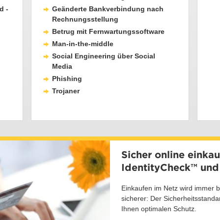
d -
Geänderte Bankverbindung nach
Rechnungsstellung
Betrug mit Fernwartungssoftware
Man-in-the-middle
Social Engineering über Social
Media
Phishing
Trojaner
Sicher online einka
IdentityCheck™ und
Einkaufen im Netz wird immer 
sicherer: Der Sicherheitsstand
Ihnen optimalen Schutz.