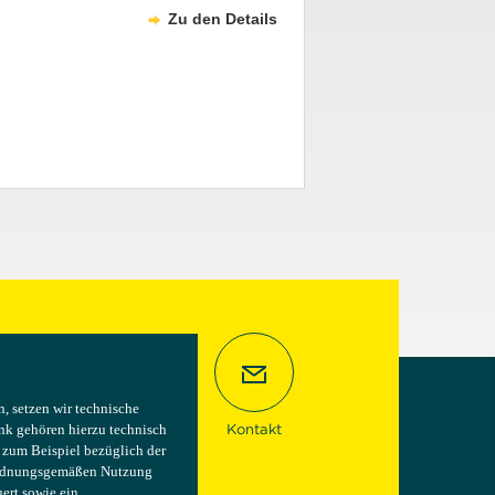
Zu den Details
 setzen wir technische
 setzen wir technische
nk gehören hierzu technisch
nk gehören hierzu technisch
Kontakt
e zum Beispiel bezüglich der
e zum Beispiel bezüglich der
 ordnungsgemäßen Nutzung
 ordnungsgemäßen Nutzung
ert sowie ein
ert sowie ein